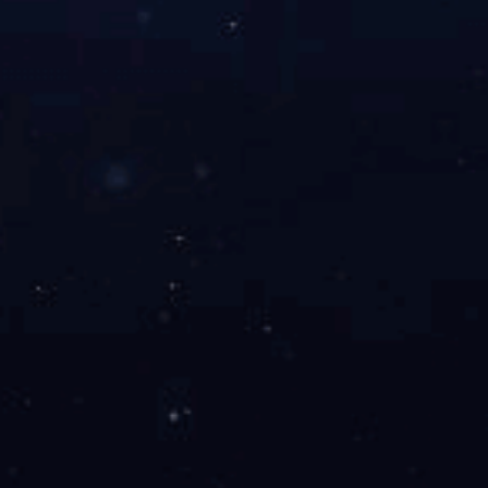
人才理念
招聘信息
了解更多企业信息
地址：海口市美兰区国兴大道5号海南大厦10层
电话：0898-65203379
手机：15208986366
传真：0898-
65203383
www.rdmlegal.com
琼ICP备11002473号
版权所有@2011乐动网页版_乐动(中国)
CopyRight＠Cases All Right Resserved
技术支持：易讯天空 网站地图
开云手机官方网站
|
乐鱼app官网登录入口
|
leyu·乐鱼（中国）
体育官方网站
|
九游平台_九游（中国）
|
买球体育电竞官网