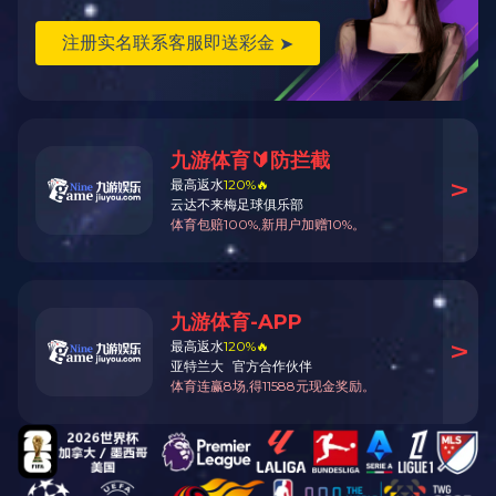
主要业务
主要案例
经营业绩
乐动网页版_乐动(中国)
▼
高低压开关柜
变压器
箱式变电站
成套配电箱
电线电缆
柴油发电机
仪器仪表/电器元件
新闻中心
▼
企业动态
行业资讯
政策法规
乐动网页版_乐动(中国)
▼
服务招采
物资招采
工程招采
人力资源
▼
人才理念