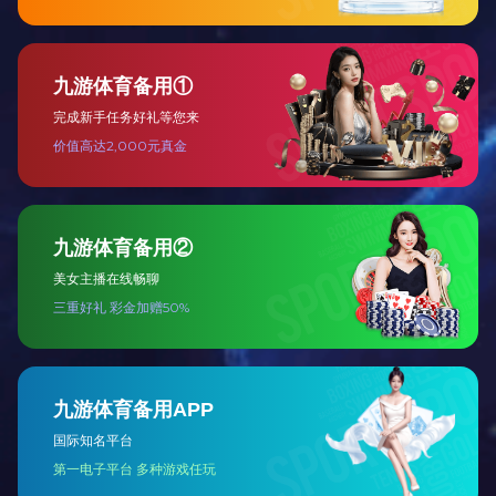
成套配电箱
电线电缆
柴油发电机
仪器仪表/电器元件
XGN66-12(Z)-箱型固定式金属开关柜
XGN15-12-金属封闭环网柜
WTZX系列户外综合配电箱
MNS-交流低压抽出式开关柜
KYN28-12(Z)-金属铠装中置移开关柜